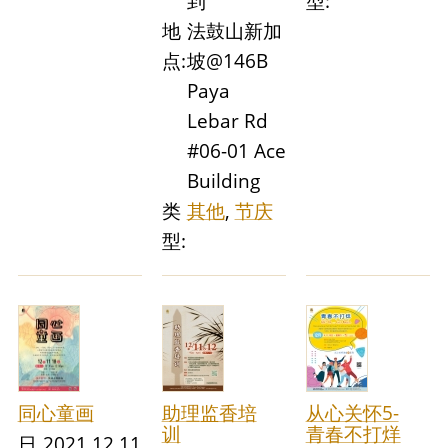
到
型:
地
法鼓山新加
点:
坡@146B
Paya
Lebar Rd
#06-01 Ace
Building
类
其他
,
节庆
型:
同心童画
助理监香培
从心关怀5-
训
青春不打烊
日
2021.12.11