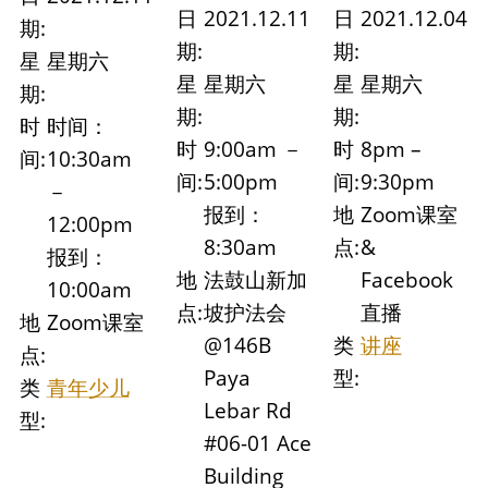
日
2021.12.11
日
2021.12.04
期:
期:
期:
星
星期六
星
星期六
星
星期六
期:
期:
期:
时
时间：
时
9:00am －
时
8pm –
间:
10:30am
间:
5:00pm
间:
9:30pm
－
报到：
地
Zoom课室
12:00pm
8:30am
点:
&
报到：
地
法鼓山新加
Facebook
10:00am
点:
坡护法会
直播
地
Zoom课室
@146B
类
讲座
点:
Paya
型:
类
青年少儿
Lebar Rd
型:
#06-01 Ace
Building