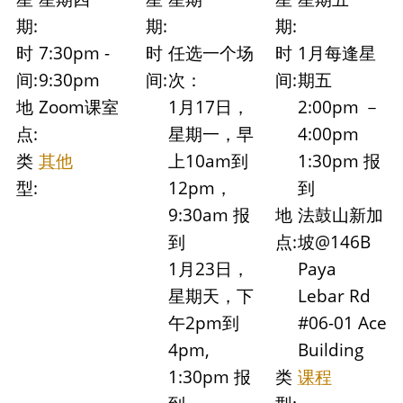
期:
期:
期:
时
7:30pm -
时
任选一个场
时
1月每逢星
间:
9:30pm
间:
次：
间:
期五
地
Zoom课室
1月17日，
2:00pm －
点:
星期一，早
4:00pm
类
其他
上10am到
1:30pm 报
型:
12pm，
到
9:30am 报
地
法鼓山新加
到
点:
坡@146B
1月23日，
Paya
星期天，下
Lebar Rd
午2pm到
#06-01 Ace
4pm,
Building
1:30pm 报
类
课程