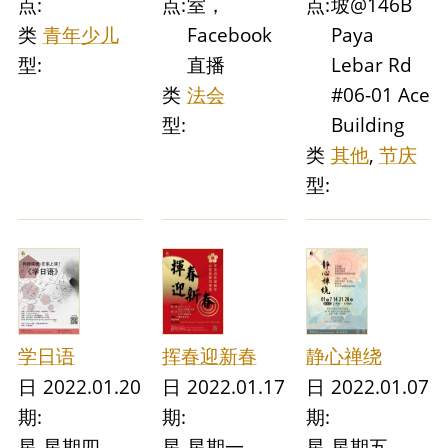
点:
点:
室，
点:
坡@146B
类
青年少儿
Facebook
Paya
型:
直播
Lebar Rd
类
法会
#06-01 Ace
型:
Building
类
其他
,
节庆
型:
学日语
挥春迎新春
静心禅绕
日
2022.01.20
日
2022.01.17
日
2022.01.07
期:
期:
期:
星
星期四
星
星期一
星
星期五