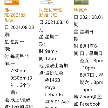
佛学
法鼓长青班-
地藏周
班-2021新
新加坡班
日
2021.08.01
加坡
日
2021.08.10
期:
日
2021.08.23
期:
星
星期日
期:
星
星期二
期:
星
星期一
期:
时
8月1至6
期:
时
9am -
间:
日，星期日
时
每周星期
间:
12pm
至五，8pm
间:
一，
地
法鼓山新加
- 10pm
7:30pm -
点:
坡护法会
8月7日，星
9:30pm (3
@146B
期六，3pm
年，6个学
Paya
- 5pm
期）
Lebar Rd
地
Zoom课室;
地
线上/法鼓
#06-01 Ace
点:
Facebook
点:
山新加坡护