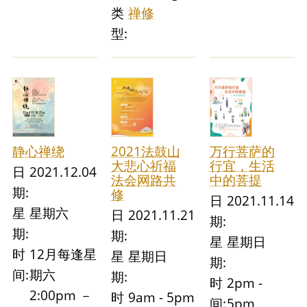
类
禅修
型:
静心禅绕
2021法鼓山
万行菩萨的
大悲心祈福
行宜，生活
日
2021.12.04
法会网路共
中的菩提
期:
修
日
2021.11.14
星
星期六
日
2021.11.21
期:
期:
期:
星
星期日
时
12月每逢星
星
星期日
期:
间:
期六
期:
时
2pm -
2:00pm －
时
9am - 5pm
间:
5pm,