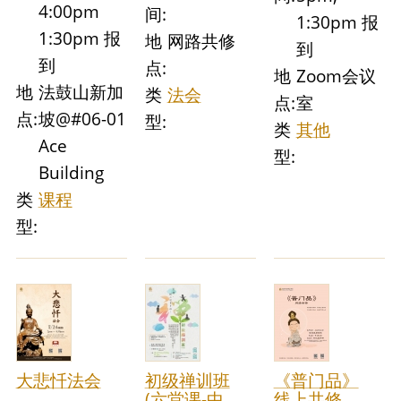
4:00pm
间:
1:30pm 报
1:30pm 报
地
网路共修
到
到
点:
地
Zoom会议
地
法鼓山新加
类
法会
点:
室
点:
坡@#06-01
型:
类
其他
Ace
型:
Building
类
课程
型:
大悲忏法会
初级禅训班
《普门品》
(六堂课-中
线上共修