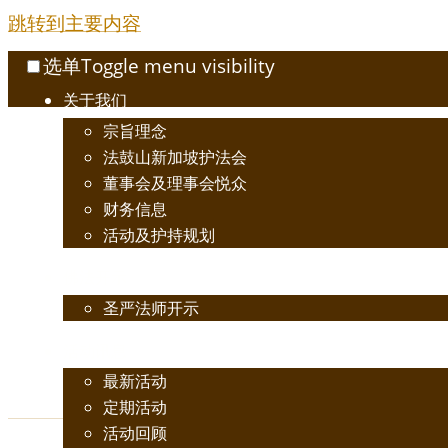
跳转到主要内容
选单
Toggle menu visibility
关于我们
宗旨理念
法鼓山新加坡护法会
董事会及理事会悦众
财务信息
活动及护持规划
佛法开示
圣严法师开示
活动讯息
最新活动
定期活动
活动回顾