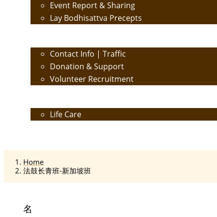
Event Report & Sharing
Lay Bodhisattva Precepts
Contact Us
Contact Info | Traffic
Donation & Support
Volunteer Recruitment
Care
Life Care
Calendar
Home
法鼓长青班-新加坡班
名