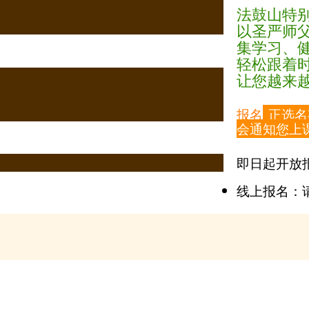
法鼓山特
以圣严师
集学习、
轻松跟着
让您越来
报名
正选名
会通知您上
即日起开放
线上报名：