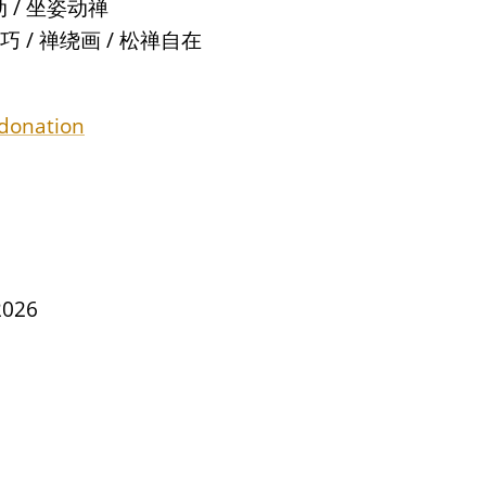
/ 坐姿动禅
/ 禅绕画 / 松禅自在
donation
2026