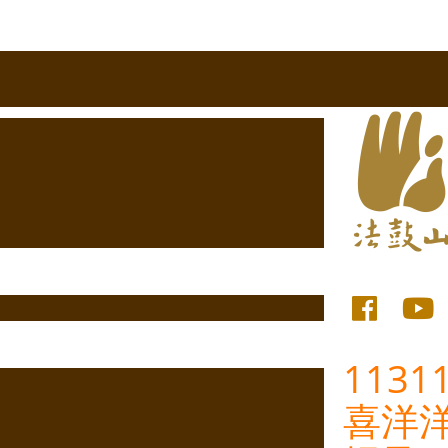
113
喜洋