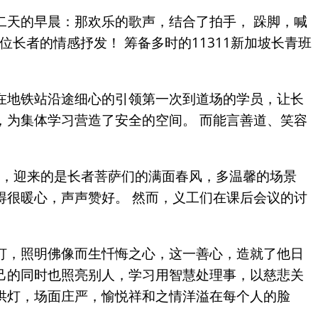
二天的早晨：那欢乐的歌声，结合了拍手， 跺脚，喊
长者的情感抒发！ 筹备多时的11311新加坡长青班
在地铁站沿途细心的引领第一次到道场的学员，让长
，为集体学习营造了安全的空间。 而能言善道、笑容
挥，迎来的是长者菩萨们的满面春风，多温馨的场景
得很暖心，声声赞好。 然而，义工们在课后会议的讨
灯，照明佛像而生忏悔之心，这一善心，造就了他日
己的同时也照亮别人，学习用智慧处理事，以慈悲关
供灯，场面庄严，愉悦祥和之情洋溢在每个人的脸