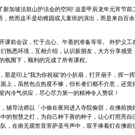
了新加坡法鼓山护法会的空间! 这是甲辰龙年元宵节前
笑语，然而这不是幼稚园或儿童班的演出，而是来自百余位
开课前会议，忙于点心、午斋的准备等等。 外护义工
员们熟悉环境，互相介绍，认识新朋友，大方分享感受
的氛围下，顺利的完成了所有课程。
，那是印上“我为你祝福”的小折扇，打开扇子，挥一
桌面上，虽然包点热度不够，但长者们都不介意，还觉
室内冷气供应，尽心尽力第一的精神令人赞叹！
前，辅导法师以「小偷在夜间进入寺院偷窃，在佛前挑
心中的智慧之灯，为自己种下善的种子，让心灯照亮自
排队，在南无观世音菩萨圣号声中，双手捧着灯在佛前