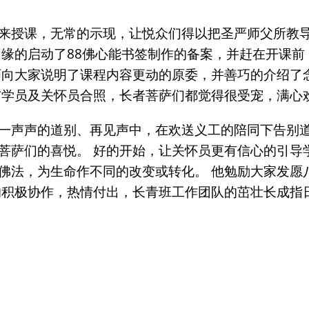
来授课，无常的示现，让悦众们得以把圣严师父所教导
因缘的启动了88佛心能书签制作的备案，并赶在开课前
师向大家说明了课程内容更动的原委，并善巧的介绍了
与学员及关怀员合照，长者菩萨们都觉得很受宠，满心
一声声的道别、再见声中，在欢送义工的陪同下告别道
菩萨们的喜悦。 好的开始，让关怀员更有信心的引导
佛法，为生命作不同的改变或转化。 他勉励大家发愿
的积极协作，热情付出，长青班工作团队的茁壮长成指