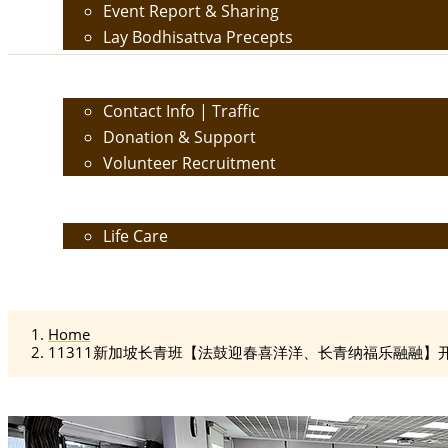
Event Report & Sharing
Lay Bodhisattva Precepts
Contact Us
Contact Info | Traffic
Donation & Support
Volunteer Recruitment
Care
Life Care
Calendar
Home
11311新加坡长青班【法鼓迎春喜洋洋、长青纳福乐融融】开