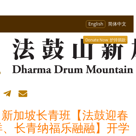
English
简体中文
Donate Now 护持捐款
11新加坡长青班【法鼓迎春
洋、长青纳福乐融融】开学