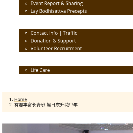
Event Report & Sharing
Lay Bodhisattva Precepts
Contact Us
Contact Info | Traffic
Donation & Support
Volunteer Recruitment
Care
Life Care
Calendar
Home
有趣丰富长青班 旭日东升花甲年