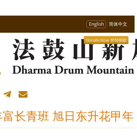
English
简体中文
Donate Now 护持捐款
丰富长青班 旭日东升花甲年