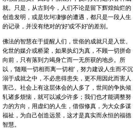
就。只是，从古到今，人们不论是留下辉煌灿烂的
创造发明，或是坎坷凄惨的遭遇，都只是一段人生
的记录，并没有绝对的‘好’或‘不好’的差别。
佛法的智慧在于提醒人们，世俗的成就只是入世、
化世的媒介或桥梁，如果执幻为真，不顾一切拼命
向前，只有落到力竭身亡而一无所获的地步。所
以，‘随顺一切相而离一切相’，努力建设人生而不沉
溺于成就之中，不必患得患失，更不用因此而害人
害己。社会上有这层体会的人多了，世间的争执倾
轧诸多烦恼，就可以减少许多；我们也才能调整努
力的方向，用虚幻的人生，借假修真，为大众多谋
福祉，为自己创造远景，这才是真实而永恒的福德
智慧。