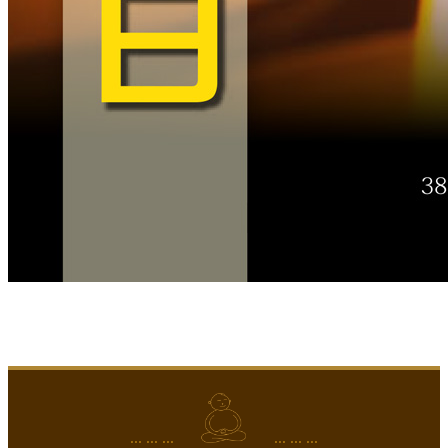
... ... ...
... ... ...