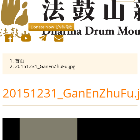
Donate Now 护持捐款
首页
20151231_GanEnZhuFu.jpg
20151231_GanEnZhuFu.