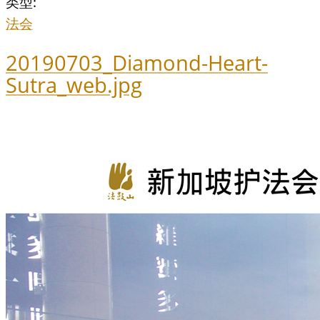
类型:
法会
20190703_Diamond-Heart-
Sutra_web.jpg