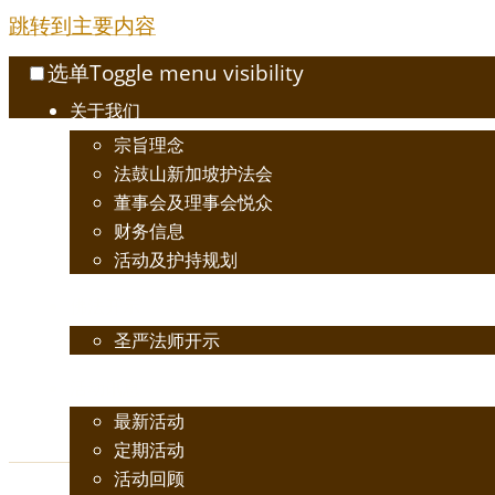
跳转到主要内容
选单
Toggle menu visibility
关于我们
宗旨理念
法鼓山新加坡护法会
董事会及理事会悦众
财务信息
活动及护持规划
佛法开示
圣严法师开示
活动讯息
最新活动
定期活动
活动回顾