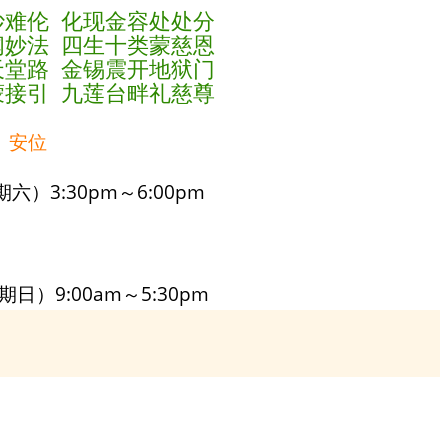
妙难伦 化现金容处处分
闻妙法 四生十类蒙慈恩
天堂路 金锡震开地狱门
蒙接引 九莲台畔礼慈尊
、安位
六）3:30pm～6:00pm
期日）9:00am～5:30pm