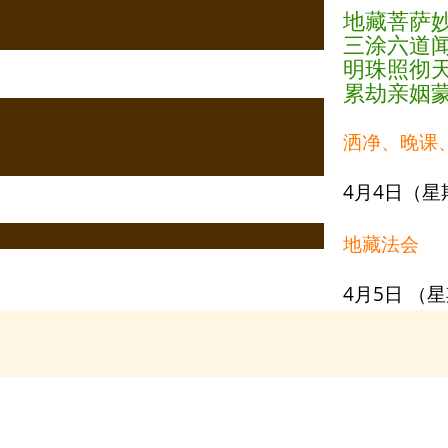
地藏菩萨
三涂六道
明珠照彻
累劫亲姻
洒净、晚课
4月4日（星期
地藏法会
4月5日 （星