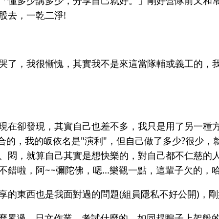
「懂多少講多少，分享自己就好。」剛好營隊前又和
股去，一乾二淨!
哭了，我很慚愧，其實我不是來這當隊輔或義工的，
現在卻發現，其實自己也差不多，我只是用了另一種
合的，我的皈依名是"演利"，但自己做了多少?很少
、悶，就算自己其實是想快樂的，對自己都不仁慈的
錯啦，阿~~彌陀佛，嗯...樂觀一點，這輩子欠的，
享的東西也是我面對過的問題(組員隱私不好公開)，
沒這麼累過，日文作業、考試什麼的，如同趕鴨子上架般