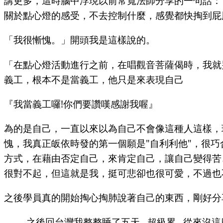
講更多，這時腦中浮現以前常寬法師分享的一句話：
關於點心燈的感受，不去控制什麼，感覺都快掏到屁
「我很慚愧。」開頭我是這樣說的。
「在點心燈活動進行之前，在唱觀音菩薩偈時，我就
義工，根本不是當義工，他只是來表現自己
『我當義工囉!你們要讚嘆感謝我喔』
為的是自己，一直以來以為自己不會像這種人這樣，
愧，我真正皈依時發的第一個願是"自利利他"，很巧
方式，在藉由否定自己，來肯定自己，讓自己變得苦
很對不起，但這就是我，挺可悲卻也很可愛，不過也不
之後學員真的開始掏心掏肺說著自己的東西，剛好分
之後回台灣我整整睡了五天...超級累...從來