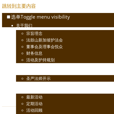
跳转到主要内容
选单
Toggle menu visibility
关于我们
宗旨理念
法鼓山新加坡护法会
董事会及理事会悦众
财务信息
活动及护持规划
佛法开示
圣严法师开示
活动讯息
最新活动
定期活动
活动回顾