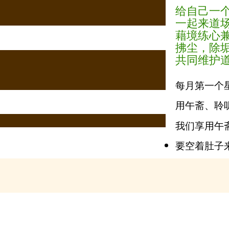
给自己一
一起来道
藉境练心
拂尘，除
共同维护
每月第一个星期
用午斋、聆
我们享用午
要空着肚子