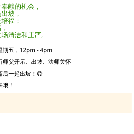
个奉献的机会，
场出坡，
兼培福；
垢，
道场清洁和庄严。
五，12pm - 4pm
听师父开示、出坡、法师关怀
斋后一起出坡！😋
来哦！