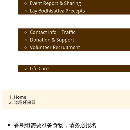
Event Report & Sharing
Lay Bodhisattva Precepts
Contact Us
Contact Info | Traffic
Donation & Support
Volunteer Recruitment
Care
Life Care
Calendar
Home
道场环保日
香积组需要准备食物，请务必报名