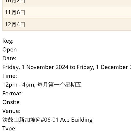
10月2日
11月6日
12月4日
Reg:
Open
Date:
Friday, 1 November 2024
to
Friday, 1 December 
Time:
12pm - 4pm, 每月第一个星期五
Format:
Onsite
Venue:
法鼓山新加坡@#06-01 Ace Building
Type: