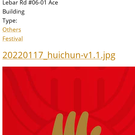
Lebar Rd #06-01 Ace
Building
Type:
Others
Festival
20220117_huichun-v1.1.jpg