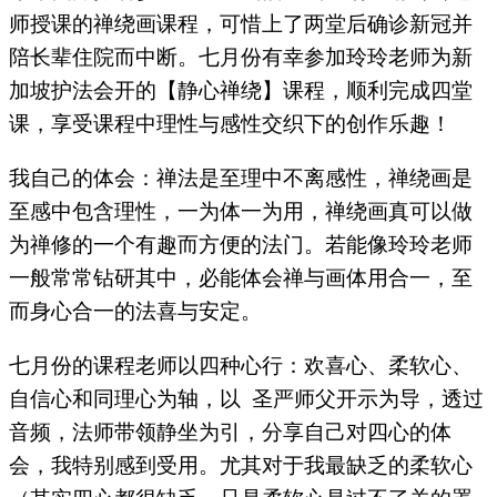
师授课的禅绕画课程，可惜上了两堂后确诊新冠并
陪长辈住院而中断。七月份有幸参加玲玲老师为新
加坡护法会开的【静心禅绕】课程，顺利完成四堂
课，享受课程中理性与感性交织下的创作乐趣！
我自己的体会：禅法是至理中不离感性，禅绕画是
至感中包含理性，一为体一为用，禅绕画真可以做
为禅修的一个有趣而方便的法门。若能像玲玲老师
一般常常钻研其中，必能体会禅与画体用合一，至
而身心合一的法喜与安定。
七月份的课程老师以四种心行：欢喜心、柔软心、
自信心和同理心为轴，以 圣严师父开示为导，透过
音频，法师带领静坐为引，分享自己对四心的体
会，我特别感到受用。尤其对于我最缺乏的柔软心