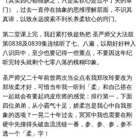
（其实四心都很缺乏，只是柔软心是过不了关的罩
门），过去一直停在抽象的思维理解层面，不识其
真谛，以致永远摸索不到长养柔软心的窍门。
第二堂课上完，我赶紧打铁趁热把 圣严师父大法鼓
第0838及0839集连续听了七、八遍，以期好好种入
八识田中，至少也要记得一些重点，不要因这年纪
听完转头就剩个七零八落的模糊印象。
圣严师父二十年前曾两次当众点名我郑玫玲要改为
郑玫柔才好，可惜当年我一听到「柔」和自己搭在
一起就会有要起鸡皮疙瘩的感觉：排行第一，下面
四位弟弟，从小霸气十足，娇柔岂是我心中自我形
象的选项？一晃二十年过去，冥冥中我也需要在刚
硬中先撞得头破血流洗链一番，参、参、参，参不
透一个「柔」字！