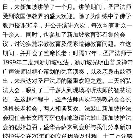
日，来新加坡讲学了一个月。讲学期间，圣严法师
受到该国佛教界的盛大欢迎。除了为训练中学佛学
教师授课30堂，并公开演讲六次，每次均有听众一
千余人。同时，也参加了新加坡教育部召集的会
议，讨论实施宗教教育及儒家道德教育问题。在这
期间，并拜会了竺摩长老；时隔17年，圣严法师于
1999年二度到新加坡弘法，新加坡光明山普觉禅寺
广
声
法师以精心策划的梵音演奏，以及亲身击鼓演
出，来表达对圣严法师的隆重欢迎之意。二天的弘
法大会，吸引了三千多人到现场聆听法师的智慧法
语。在这趟行程中，圣严法师再次与佛教总会会长
隆根长老相会，两人相谈甚欢。法鼓山新加坡护法
会现任会长文瑞菩萨也特地邀请法鼓山新加坡护法
会的创始总召，盛华菩萨来到会所与我们分享新加
坡护法会在20年前创立的因缘及过程。十二万分感