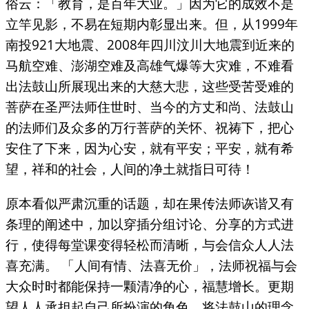
俗云：「教育，是百年大业。」因为它的成效不是
立竿见影，不易在短期内彰显出来。但，从1999年
南投921大地震、2008年四川汶川大地震到近来的
马航空难、澎湖空难及高雄气爆等大灾难，不难看
出法鼓山所展现出来的大慈大悲，这些受苦受难的
菩萨在圣严法师住世时、当今的方丈和尚、法鼓山
的法师们及众多的万行菩萨的关怀、祝祷下，把心
安住了下来，因为心安，就有平安；平安，就有希
望，祥和的社会，人间的净土就指日可待！
原本看似严肃沉重的话题，却在果传法师诙谐又有
条理的阐述中，加以穿插分组讨论、分享的方式进
行，使得每堂课变得轻松而清晰，与会信众人人法
喜充满。 「人间有情、法喜无价」，法师祝福与会
大众时时都能保持一颗清净的心，福慧增长。更期
望人人承担起自己所扮演的角色，将法鼓山的理念