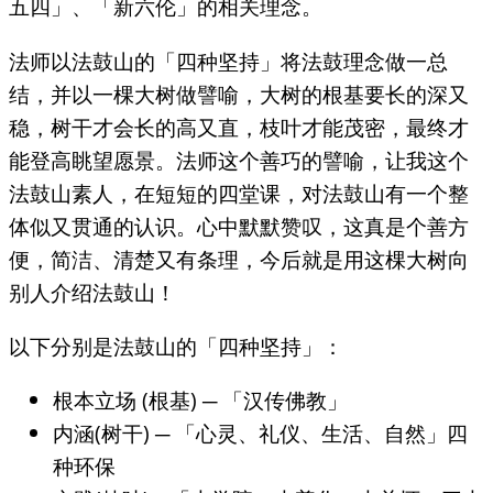
五四」、「新六伦」的相关理念。
法师以法鼓山的「四种坚持」将法鼓理念做一总
结，并以一棵大树做譬喻，大树的根基要长的深又
稳，树干才会长的高又直，枝叶才能茂密，最终才
能登高眺望愿景。法师这个善巧的譬喻，让我这个
法鼓山素人，在短短的四堂课，对法鼓山有一个整
体似又贯通的认识。心中默默赞叹，这真是个善方
便，简洁、清楚又有条理，今后就是用这棵大树向
别人介绍法鼓山！
以下分别是法鼓山的「四种坚持」：
根本立场 (根基) ─ 「汉传佛教」
内涵(树干) ─ 「心灵、礼仪、生活、自然」四
种环保