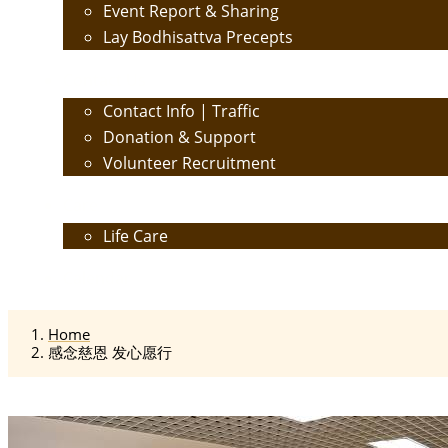
Event Report & Sharing
Lay Bodhisattva Precepts
Contact Us
Contact Info | Traffic
Donation & Support
Volunteer Recruitment
Care
Life Care
Calendar
Home
感念慈恩 发心愿行