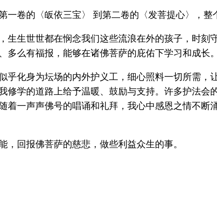
第一卷的〈皈依三宝〉 到第二卷的〈发菩提心〉，整
，生生世世都在悯念我们这些流浪在外的孩子，时刻
、多么有福报，能够在诸佛菩萨的庇佑下学习和成长
似乎化身为坛场的内外护义工，细心照料一切所需，
我修学的道路上给予温暖、鼓励与支持。许多护法会
随着一声声佛号的唱诵和礼拜，我心中感恩之情不断
能，回报佛菩萨的慈悲，做些利益众生的事。