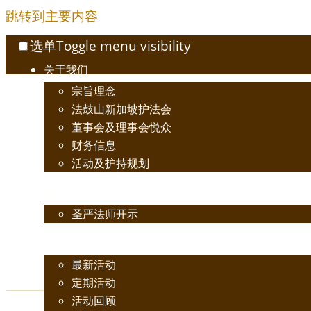
跳转到主要内容
选单
Toggle menu visibility
关于我们
宗旨理念
法鼓山新加坡护法会
董事会及理事会悦众
财务信息
活动及护持规划
佛法开示
圣严法师开示
活动讯息
最新活动
定期活动
活动回顾