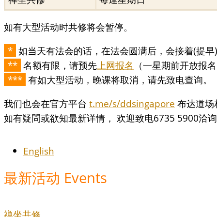
如有大型活动时共修将会暂停。
*
如当天有法会的话，在法会圆满后，会接着(提早
**
名额有限，请预先
上网报名
（一星期前开放报名
***
有如大型活动，晚课将取消，请先致电查询。
我们也会在官方平台
t.me/s/ddsingapore
布达道场相
如有疑問或欲知最新详情， 欢迎致电6735 5900洽
English
最新活动 Events
禅坐共修